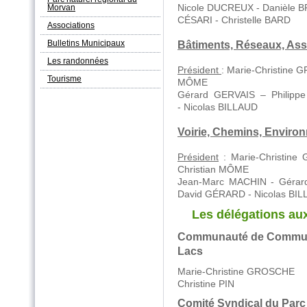
Nicole DUCREUX - Danièle 
Morvan
CÉSARI - Christelle BARD
Associations
Bulletins Municipaux
Bâtiments, Réseaux, As
Les randonnées
Président
: Marie-Chris
Tourisme
MÔME
Gérard GERVAIS – Philip
- Nicolas BILLAUD
Voirie, Chemins, Enviro
Président
: Marie-Chr
Christian MÔME
Jean-Marc MACHIN - Gérar
David GÉRARD - Nicolas BIL
Les délégations au
Communauté de Commun
Lacs
Ma
rie-Christine GROSCHE
Christine PIN
Comité Syndical du Parc