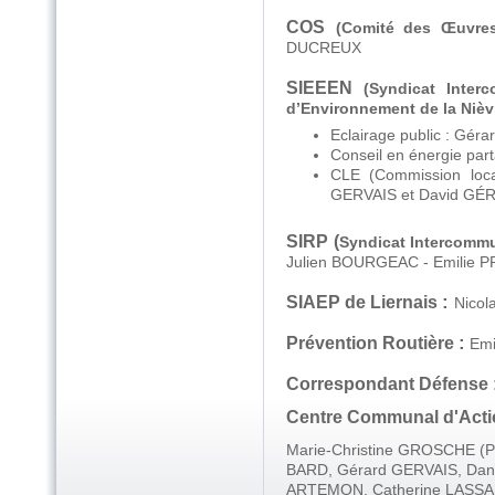
COS
(Comité des Œuvre
DUCREUX
SIEEEN
(Syndicat Inter
d’Environnement de la Nièv
Eclairage public : Gér
Conseil en énergie pa
CLE (Commission loca
GERVAIS et David GÉ
SIRP
(
Syndicat Intercomm
Julien BOURGEAC - Emilie P
SIAEP de Liernais
:
Nicol
Prévention Routière
:
Em
Correspondant Défense 
Centre Communal d'Acti
Marie-Christine GROSCHE (Pr
BARD, Gérard GERVAIS, Dan
ARTEMON, Catherine LASSAL