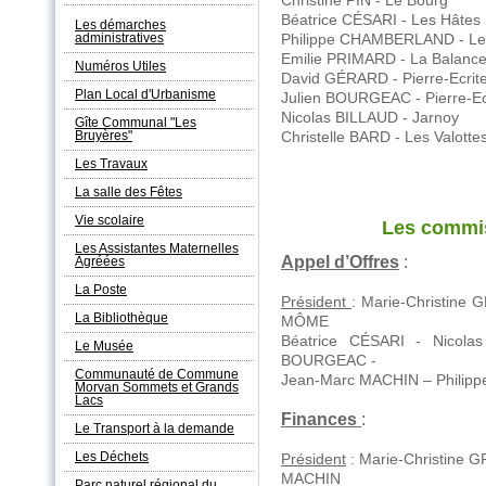
Béatrice CÉSARI - Les Hâtes
Les démarches
administratives
Philippe CHAMBERLAND - Les
Emilie PRIMARD - La Balanc
Numéros Utiles
David GÉRARD - Pierre-Ecrit
Plan Local d'Urbanisme
Julien BOURGEAC - Pierre-Ec
Nicolas BILLAUD - Jarnoy
Gîte Communal "Les
Bruyères"
Christelle BARD - Les Valotte
Les Travaux
La salle des Fêtes
Vie scolaire
Les commi
Les Assistantes Maternelles
Appel d’Offres
:
Agréées
La Poste
Président
: Marie-Chris
La Bibliothèque
MÔME
Béatrice CÉSARI - Nicolas
Le Musée
BOURGEAC -
Communauté de Commune
Jean-Marc MACHIN – Phili
Morvan Sommets et Grands
Lacs
Finances
:
Le Transport à la demande
Les Déchets
Président
: Marie-Christ
MACHIN
Parc naturel régional du