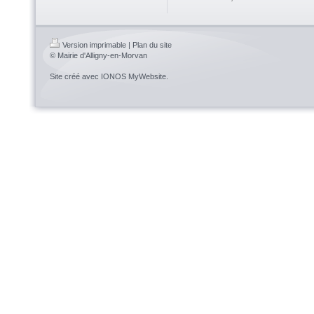
Version imprimable
|
Plan du site
© Mairie d'Alligny-en-Morvan
Site créé avec
IONOS MyWebsite
.