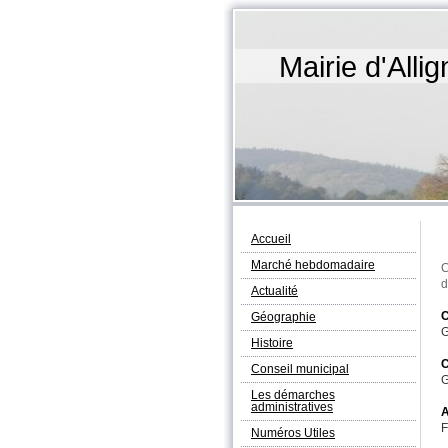
Mairie d'All
Accueil
Marché hebdomadaire
C
d
Actualité
C
Géographie
G
Histoire
C
Conseil municipal
G
Les démarches
administratives
A
F
Numéros Utiles