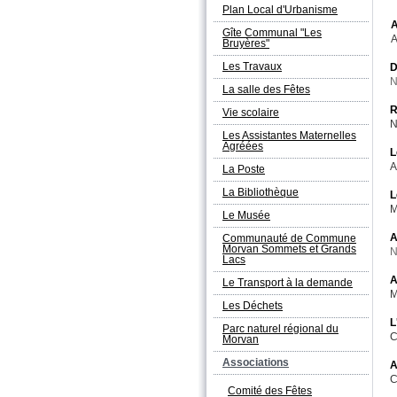
Plan Local d'Urbanisme
A
Gîte Communal "Les
A
Bruyères"
Les Travaux
D
N
La salle des Fêtes
R
Vie scolaire
N
Les Assistantes Maternelles
Agréées
L
A
La Poste
La Bibliothèque
L
M
Le Musée
A
Communauté de Commune
Morvan Sommets et Grands
N
Lacs
A
Le Transport à la demande
M
Les Déchets
L
Parc naturel régional du
C
Morvan
Associations
A
C
Comité des Fêtes