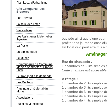
Plan Local d'Urbanisme
Gîte Communal "Les
Bruyères"
Les Travaux
La salle des Fêtes
Vie scolaire
Les Assistantes Maternelles
équipée ainsi que d'une cour
Agréées
profiter des journées ensoleill
La Poste
Un local vélo peut être mis à 
La Bibliothèque
Aménagem
Le Musée
Rez-de-chaussée :
Communauté de Commune
1 chambres de 2 lits simples 
Morvan Sommets et Grands
Lacs
Cette chambre est accessible
Le Transport à la demande
A l'étage :
Les Déchets
1 chambre de 2 lits simples a
1 chambre de 3 lits simples a
Parc naturel régional du
Morvan
1 chambre de 3 lits simples d
1 chambre de 4 lits simples a
Associations
1 chambre de 4 lits simples d
Bulletins Municipaux