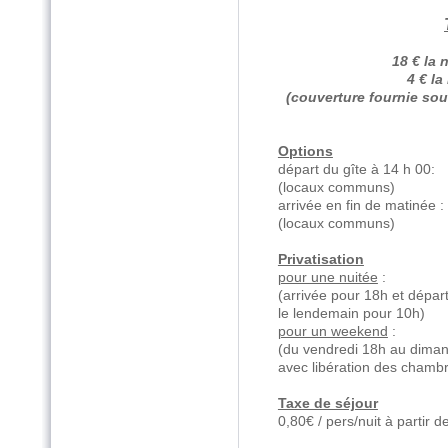
18 € la 
4
€
la 
(couverture fournie sou
Options
départ du gîte à 14 h 00
(locaux communs)
arrivée en fin de matinée 
(locaux communs)
Privatisation
pour une nuitée
: 
(arrivée pour 18h et dépar
le lendemain pour 10h)
pour un weekend
: 
(du vendredi 18h au dima
avec libération des chamb
Taxe de séjour
0,80€ / pers/nuit à partir 