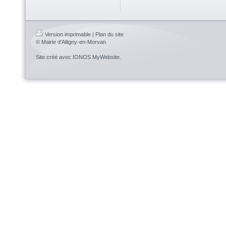
Version imprimable
|
Plan du site
© Mairie d'Alligny-en-Morvan
Site créé avec
IONOS MyWebsite
.