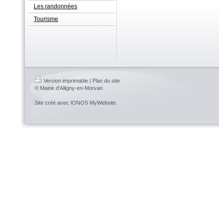
Les randonnées
Tourisme
Version imprimable
|
Plan du site
© Mairie d'Alligny-en-Morvan
Site créé avec
IONOS MyWebsite
.