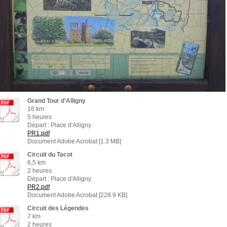
Grand Tour d'Alligny
16 km
5 heures
Départ : Place d'Alligny
PR1.pdf
Document Adobe Acrobat [1.3 MB]
Circuit du Tacot
6,5 km
2 heures
Départ : Place d'Alligny
PR2.pdf
Document Adobe Acrobat [228.9 KB]
Circuit des Légendes
7 km
2 heures