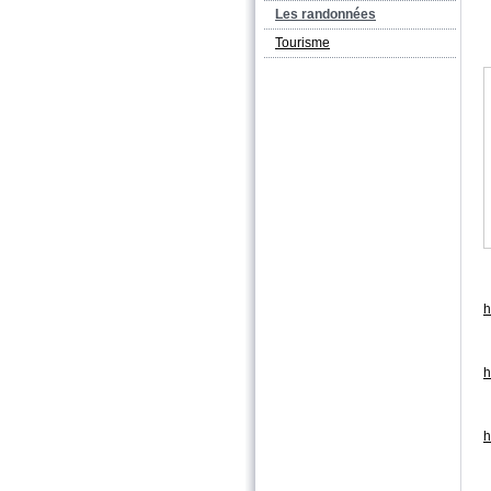
Les randonnées
Tourisme
h
h
h