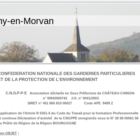
igny-en-Morvan
CONFEDERATION NATIONALE DES GARDERIES PARTICULIERES
ET DE LA PROTECTION DE L’ENVIRONNEMENT
C.N.G.P-P-E
Association déclarée en Sous Préfecture de CHÂTEAU-CHINON-
n° W942000742 J.O. n° 0041/2003
SIRET n° 451 865 810 00027 Code APE
9499 Z
pplication de l’Article R 6351-6 du Code du Travail pour la formation Professionnelle
t continue Déclaration d’activité de la CNGPPE enregistrée sous le N° 26 58 00561 58
u Préfet de Région de la Région BOURGOGNE
on OBJET
;