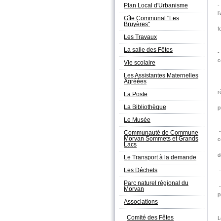
Plan Local d'Urbanisme
-
l
Gîte Communal "Les
l
Bruyères"
f
Les Travaux
d
La salle des Fêtes
-
c
Vie scolaire
l
Les Assistantes Maternelles
Agréées
a
La Poste
b
La Bibliothèque
p
Le Musée
-
Communauté de Commune
Morvan Sommets et Grands
c
Lacs
e
d
Le Transport à la demande
Les Déchets
-
Parc naturel régional du
-
Morvan
p
Associations
d
Comité des Fêtes
L