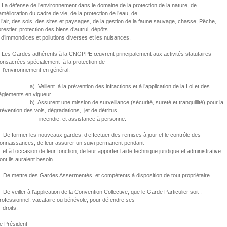
 La défense de l’environnement dans le domaine de la protection de la nature, de
’amélioration du cadre de vie, de la protection de l’eau, de
’air, des sols, des sites et paysages, de la gestion de la faune sauvage, chasse, Pêche,
orestier, protection des biens d’autrui, dépôts
’immondices et pollutions diverses et les nuisances.
 Les Gardes adhérents à la CNGPPE œuvrent principalement aux activités statutaires
onsacrées spécialement à la protection de
’environnement en général,
) Veillent à la prévention des infractions et à l’application de la Loi et des
règlements en vigueur.
) Assurent une mission de surveillance (sécurité, sureté et tranquillité) pour la
révention des vols, dégradations, jet de détritus,
incendie, et assistance à personne.
 De former les nouveaux gardes, d’effectuer des remises à jour et le contrôle des
onnaissances, de leur assurer un suivi permanent pendant
t à l’occasion de leur fonction, de leur apporter l’aide technique juridique et administrative
ont ils auraient besoin.
 De mettre des Gardes Assermentés et compétents à disposition de tout propriétaire.
 De veiller à l’application de la Convention Collective, que le Garde Particulier soit :
rofessionnel, vacataire ou bénévole, pour défendre ses
roits.
e Président